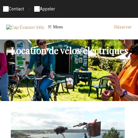
Contact
|
Appeler
Réserver
Menu
Location de vélos éléctriques