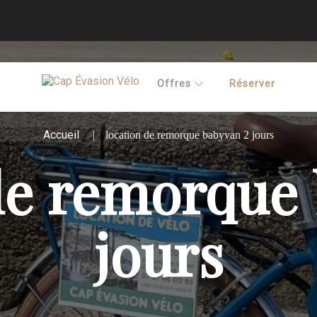
Offres
Réserver
Accueil
location de remorque babyvan 2 jours
de remorque
jours