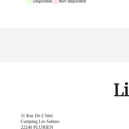
-
Disponible
-
Non-disponible
L
11 Rue De L'Islet
Camping Les Salines
22240 PLURIEN